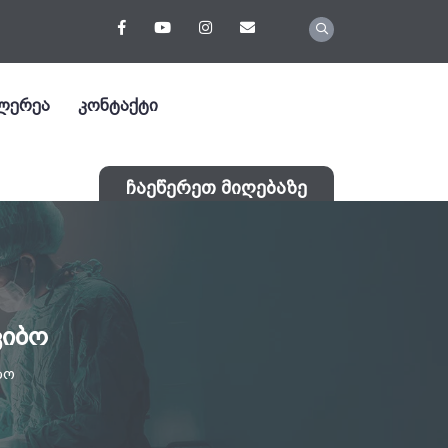
ლერეა
კონტაქტი
ჩაეწერეთ მიღებაზე
კიბო
ბო