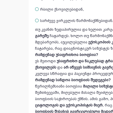
რბილი ქსოვილებიდან,
სარძევე ჯირკვლის წარმონაქმნებიდან
თუ კვანძი ზედაპირულია და ხელით კარგ
გარეშე
ჩატარდეს. ხოლო თუ წარმონაქმნი
მდებარეობს, აუცილებელია
ექოსკოპიის
ჩატარება, რაც დიაგნოსტიკურ სიზუსტეს 
რამდენად
უსაფრთხოა
ბიოფსია
?
ეს მეთოდი
უსაფრთხო
და
ნაკლებად
ტრა
ქსოვილებს
და
არ
იწვევს
სიმსივნის
გავრ
კვლევა სწრაფია და პაციენტი პროცედურ
რამდენად
სანდოა
ბიოფსიის
შედეგები
?
წვრილნემსიანი ბიოფსია
მაღალი
სიზუსტ
შემთხვევაში, მიღებული მასალა შეიძლებ
ბიოფსიის საჭიროებას ქმნის. ამის გამო
ციტოლოგის
და
ექოსკოპისტის
მიერ
, რა
ბიოფსიის
შესახებ
გავრცელებული
მცდა