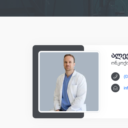
ალე
ონკოქ
(0
in