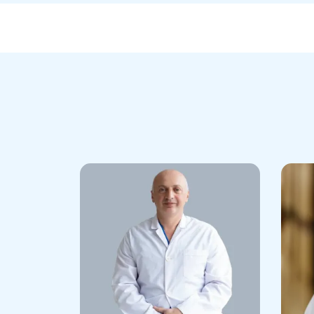
- სარძევე ჯირკვლების ესთეტიკური პლა
(იმპლანტებით), რედუქცია, მასტოპექსი
ცვლილება.