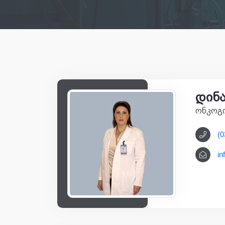
დინა
ონკოგ
(0
in