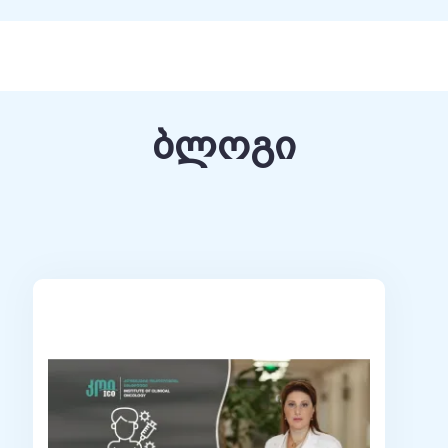
a), 3th IGCS meeting on Gynecological Cancer
rkshop on Cervical Cancer Screening Policies and
ands), ENYGO Teach the Teachers Workshop
13th Biennial Meeting of the International
ბლოგი
Meeting of European Federation for Colposcopy
), 15th ESMO Congress
 European Cervical Cancer Summit meeting
 World Congress of Gynecological Endocrinology
th Biennial Meeting of the International
th
 15
International Meeting of the European Society
Weill Cornell Seminar-OB/GYN/Reproductive
 (ფაზა II) Peregrine Pharmaceuticals