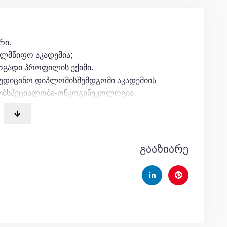
რი.
ელმწიფო აკადემია;
ოგადი პროფილის ექიმი.
მედიცინო დიპლომისშემდგომი აკადემიის
სუბსპეციალობა-ონკოგინეკოლოგია.
სტანის ანკარის ონკოლოგიის საავადმყოფო-
თის რესპუბლიკა,Aანკარა)
ინიკა(ავსტრია)-სპეციალიზირებული ინტერშიპი
გააზიარე
ეტი –დოქტორანტი
,
მედიცინის დოქტორის
ატაციო ნაშრომი: ქ. თბილისში გინეკოლოგიური
ი რეგისტრის მონაცემების საფუძველზე
ლი ერების ორგანიზაცია.თანამდებობა-