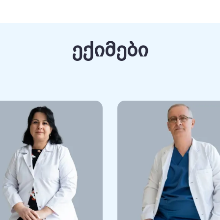
nka S, Ayhan A, Salman C, Sanci M, Demirkiran F,
darova D, Stepanyan A, Farazaneh F, Aliyev S,
ev S, Akilli H, Sarı ME, Pletnev A, Aslan K, Bese T,
ექიმები
TEN III-Splitting Adjuvant Treatment of stage III
 multicenter study. Int J Gynecol Cancer. 2019
erg CL, Kurdiani D, Ponce J, Dostalkova I, Cibula D.
he Management of Cervical Cancer. Int J Gynecol
 A, Kurdiani D, Farzaneh F, Motlagh AG, Kairbayev
 and East Europe Trial Group. Int J Gynecol Cancer.
ian Cancer Burden in Georgia. PARIPEX - INDIAN
ember, 2021 issue.
nashvili D. Gynecological Burden in Georgia.
al Cancer (ბეჭვდაშია) 2021 issue