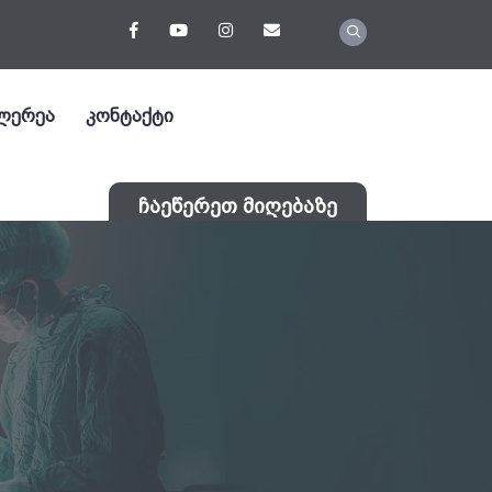
ლერეა
კონტაქტი
ჩაეწერეთ მიღებაზე