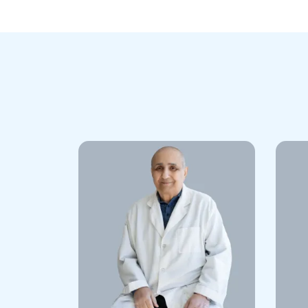
Kahramanoglu I, Meydanli MM, Tarane
Ortac F, Haidopoulos D, Sukhin V, Kai
Ulrikh E, Kurdiani D, Yalcin İ, Mavrich
Kairbayev M, Vlachos D, Gultekin M. SA
ENdometrial cancers: an international,
Oct;29(8):1271-1279.
Dostalek L, Åvall-Lundqvist E, Creutzb
ESGO Survey on Current Practice in t
Cancer. 2018 Jul;28(6):1226-1231.
Gültekin M, Urmancheeva A, Stepanyan
M, Kaidarova D, Aliyev S. Central Asia
2018 May;28(4):848-849.
Kurdiani D., Tkheshelashvili V. Ovar
JOURNAL OF RESEARCH for 15th Nov
Kurdiani D., Tkheshelashvili V., Tana
Internetional Journal Of Gynecologic