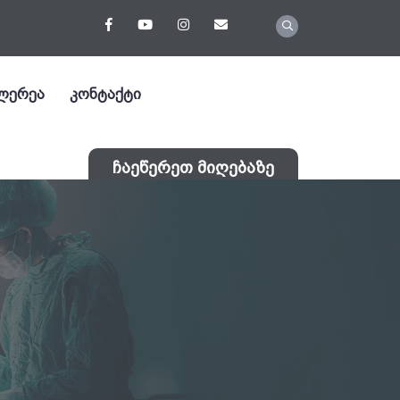
ლერეა
კონტაქტი
ჩაეწერეთ მიღებაზე