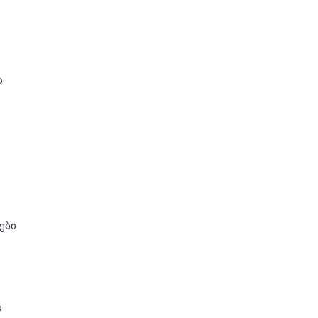
ა
ები
ა