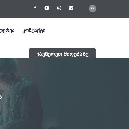
ლერეა
კონტაქტი
ჩაეწერეთ მიღებაზე
ა