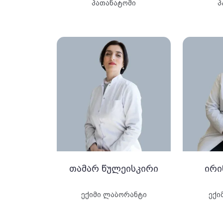
პათანატომი
პ
თამარ წულეისკირი
ირი
ექიმი ლაბორანტი
ექი