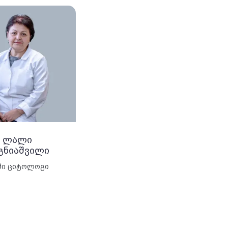
ლალი
გნიაშვილი
მი ციტოლოგი