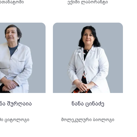
ათანატომი
ექიმი ლაბორანტი
ნა შურღაია
ნანა ცინაძე
მი ციტოლოგი
მოლეკულური ბიოლოგი