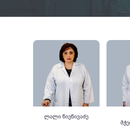
ლალი წივწივაძე
მჭ