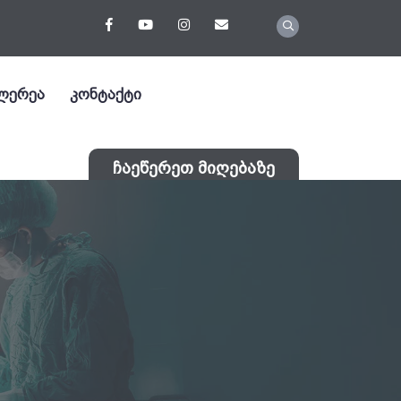
ლერეა
კონტაქტი
ჩაეწერეთ მიღებაზე